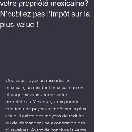
votre propriété mexicaine?
Impôts fonciers
N’oubliez pas l’impôt sur la
Plus Value immobiliaire
plus-value !
Playa del Carmen et la Riviera Maya
Financement
Que vous soyez un ressortissant 
mexicain, un résident mexicain ou un 
étranger, si vous vendez votre 
propriété au Mexique, vous pourriez 
être tenu de payer un impôt sur la plus-
value. Il existe des moyens de réduire 
ou de demander une exonération des 
plus-values. Avant de conclure la vente 