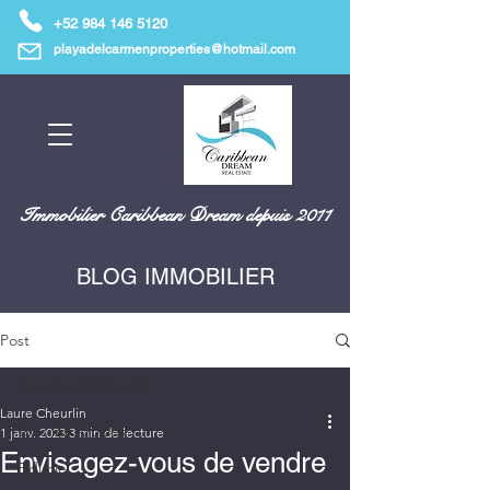
+52 984 146 5120
playadelcarmenproperties@hotmail.com
Immobilier Caribbean Dream depuis 2011
BLOG IMMOBILIER
Post
Tous les Articles
Laure Cheurlin
Tous les Articles
1 janv. 2023
3 min de lecture
Envisagez-vous de vendre
Fiducie