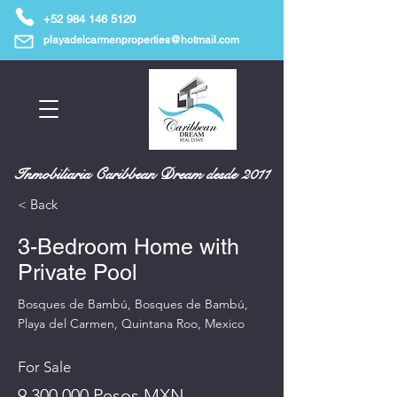
+52 984 146 5120
playadelcarmenproperties@hotmail.com
Inmobiliaria Caribbean Dream desde 2011
< Back
3-Bedroom Home with
Private Pool
Bosques de Bambú, Bosques de Bambú,
Playa del Carmen, Quintana Roo, Mexico
For Sale
9,300,000 Pesos MXN