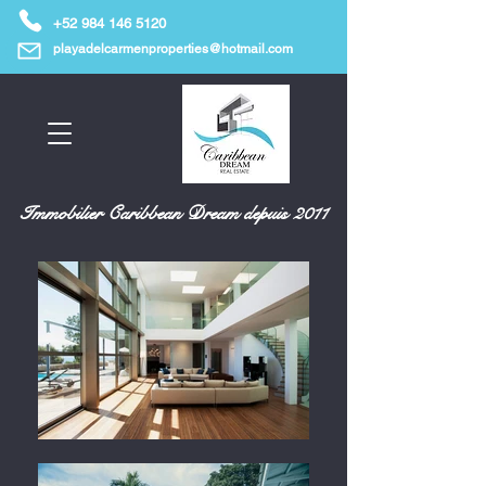
+52 984 146 5120
playadelcarmenproperties@hotmail.com
Immobilier Caribbean Dream depuis 2011