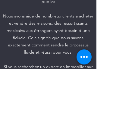
publics
Nous avons aidé de nombreux clients à acheter
et vendre des maisons, des ressortissants
mexicains aux étrangers ayant besoin d'une
fiducie. Cela signifie que nous savons
exactement comment rendre le processus
fluide et réussi pour vous.
Si vous recherchez un expert en immobilier sur
la Riviera Maya, n'hésitez pas à nous contacter
et commençons dès aujourd'hui.