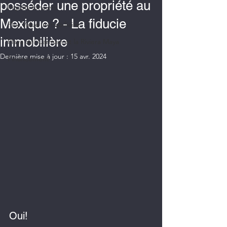
posséder une propriété au
Impôts fonciers
Mexique ? - La fiducie
Plus Value immobiliaire
immobilière
Playa del Carmen et la Riviera Maya
Dernière mise à jour :
15 avr. 2024
Financement
Oui!