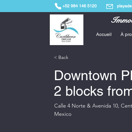
+52 984 146 5120
playade
Immobi
Accueil
À pr
< Back
Downtown Pl
2 blocks fro
Calle 4 Norte & Avenida 10, Cen
Mexico