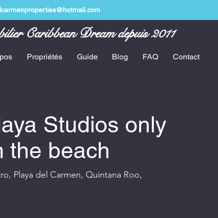
lcarmenproperties@hotmail.com
lier Caribbean Dream depuis 2011
opos
Propriétés
Guide
Blog
FAQ
Contact
aya Studios only
m the beach
tro, Playa del Carmen, Quintana Roo,