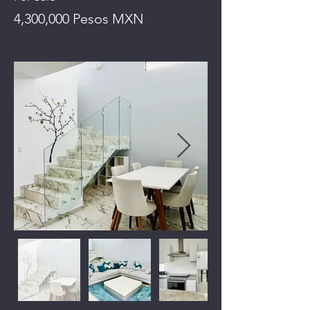
4,300,000 Pesos MXN