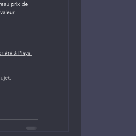
veau prix de 
valeur 
iété à Playa 
ujet. 