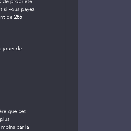
s de propriété 
t si vous payez 
ont de 
285 
s jours de 
ère que cet 
plus 
 moins car la 