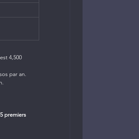
est 4,500 
sos par an.
n.
15 premiers 