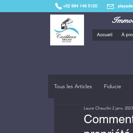
+52 984 146 5120
playade
Immobi
Accueil
À pr
Tous les Articles
Fiducie
Laure Cheurlin
2 janv. 2023
Playa del Carmen et la Rivie
Comment 