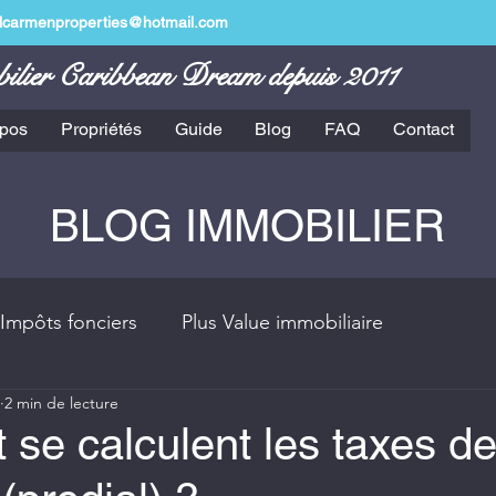
lcarmenproperties@hotmail.com
lier Caribbean Dream depuis 2011
opos
Propriétés
Guide
Blog
FAQ
Contact
BLOG IMMOBILIER
Impôts fonciers
Plus Value immobiliaire
2 min de lecture
ra Maya
Financement
se calculent les taxes d