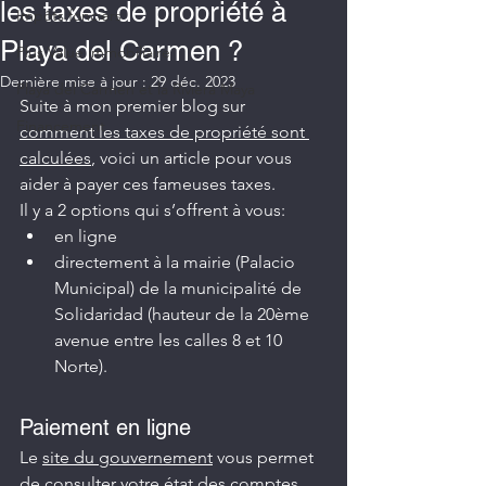
les taxes de propriété à
Impôts fonciers
Playa del Carmen ?
Plus Value immobiliaire
Dernière mise à jour :
29 déc. 2023
Playa del Carmen et la Riviera Maya
Suite à mon premier blog sur 
Financement
comment les taxes de propriété sont 
calculées
, voici un article pour vous 
aider à payer ces fameuses taxes.
Il y a 2 options qui s’offrent à vous:
en ligne
directement à la mairie (Palacio 
Municipal) de la municipalité de 
Solidaridad (hauteur de la 20ème 
avenue entre les calles 8 et 10 
Norte).
Paiement en ligne
Le 
site du gouvernement
 vous permet 
de consulter votre état des comptes 