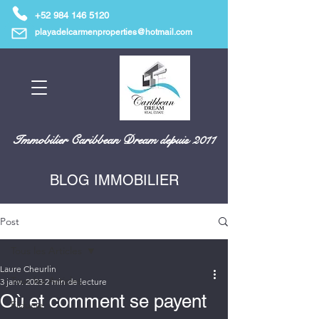
+52 984 146 5120
playadelcarmenproperties@hotmail.com
Immobilier Caribbean Dream depuis 2011
BLOG IMMOBILIER
Post
Tous les Articles
Laure Cheurlin
Tous les Articles
3 janv. 2023
2 min de lecture
Où et comment se payent
Fiducie